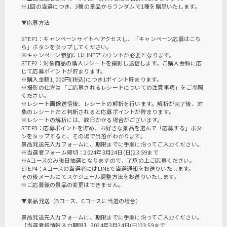
※1回の当選につき、3種の景品からランダムで1種を贈呈いたします。
▼応募方法
STEP1：キャンペーンサイトヘアクセスし、「キャンペーン応募はこち
ら」ボタンをタップしてください。
※キャンペーン参加にはLINEアカウントが必要となります。
STEP2：対象商品の購入レシートを撮影し送信します。ご購入金額に応
じて応募ポイントが貯まります。
※購入金額1,000円(税込)につき1ポイント貯まります。
※撮影の仕方は「ご応募されるレシートについての注意事項」をご参照
ください。
※レシート画像送信後、レシートの解析を行います。解析が完了後、対
象のレシートだと判断されると応募ポイントが貯まります。
※レシートの解析には、数日かかる場合がございます。
STEP3：応募ポイントを貯め、お好きな景品を選んで「応募する」ボタ
ンをタップすると、その場で当落がわかります。
景品発送先入力フォームに、期限までに手順に沿ってご入力ください。
※当選者フォーム締切：2024年3月24日(日)23:59まで
※Aコースのみ後日抽選となりますので、了承の上ご応募ください。
STEP4：Aコースの当選者にはLINEで当選通知をお送りいたします。
その後メールにてスケジュール調整方法をお送りいたします。
※ご応募後の景品の変更はできません。
▼景品発送（Bコース、Cコースに当選の場合）
景品発送先入力フォームに、期限までに手順に沿ってご入力ください。
【当選者様情報入力期限】 2024年3月24日(日)23:59まで