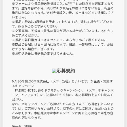
※フォームより景品発送先情報の入力が完了した時点で当選確定となり
ます。登録内容に不備、誤りがあり景品をお届けできない場合、当選の
権利は無効となります。送付先情報入力後、メールなどでの通知はござ
いません。
※景品の発送は4月半ばを予定しておりますが、遅れる場合がございま
す。あらかじめご了承ください。
※交通事情、天候等で景品の発送が遅れる場合がございます。あらかじ
めご了承ください。
※景品の着日指定はできませんので、あらかじめご了承ください。
※商品のお届けは日本国内に限ります。離島、一部地域について、お届
けできない場合がございます。
※お申込み後に発送先の変更はできません。
MAISON BLOOM株式会社（以下「当社」といいます）が企画・実施す
るキャンペーン
「FADRIC HOTEL 香るドラマチックキャンペーン」（以下「本キャンペ
ーン」といいます）にご応募いただく前に、本応募規約をよくお読みく
ださい。
なお、本キャンペーンにご応募いただいた方（以下「応募者」といいま
す）は、ご応募いただいた時点で、以下の内容にご同意いただいたもの
とみなします。本応募規約は本キャンペーンに関する応募者と当社の合
意の内容となります。
第一条（適用）