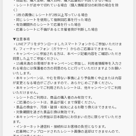
・商品名、購入金額、購入日時、購入店舗名が判読できない場合
・レシートが途中で切れている場合（個人情報部分の削除の場合を除
く）
・1枚の画像にレシートが2枚以上写っている場合
・同じレシートを使用して複数回応募を行った場合
・有効期間外のレシートで応募を行った場合
・応募レシートに不備があると主催者側が判断した場合
▼注意事項
・LINEアプリをダウンロードしたスマートフォンからご参加いただけま
す。フィーチャーフォン（ガラケー）からのご応募はできません。
・キャンペーンに参加される方は、本ページ記載内容をご確認いただき
同意した上でご参加ください。
・15歳未満のお客様が本キャンペーンに参加し、利用者情報等を入力さ
れる場合には保護者の方の同意のもとに行っていただけますようお願い
いたします。
・本キャンペーンは、やむを得ない事情により予告無く中止または内容
が変更となる場合がございますので、あらかじめご了承ください。
・本キャンペーンでご利用されたレシートは、他キャンペーンでご利用
いただけません。
・レシートのご利用は、商品の購入者のみ有効です。
・ご応募のレシートは、景品が届くまで保管ください。
・景品の換金や、汚損・破損・紛失によるお取り換えはできません。
・対象期間を過ぎた景品引換は無効です。
・本キャンペーンの参加は日本国内にお住まいの方に限らせていただき
ます。
・インターネット通信料・接続料はお客様の負担となります。
・応募時にアップロードされたレシート画像の返却はできませんので、