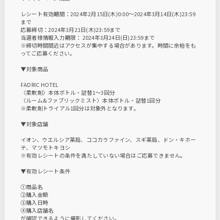
レシート有効期間：2024年2月15日(木)0:00〜2024年3月14日(木)23:59
まで
応募締切：2024年3月21日(木)23:59まで
当選者様情報入力期限： 2024年3月24日(日)23:59まで
※締切時間間近はアクセスが集中する場合があります。時間に余裕をも
ってご応募ください。
▼対象商品
FADRIC HOTEL
〈柔軟剤〉本体ボトル・詰替1〜3回分
〈ルーム&ファブリックミスト〉本体ボトル・詰替1回分
※柔軟剤トライアル1回分は対象外となります。
▼対象店舗
イオン、ウエルシア薬局、ココカラファイン、スギ薬局、ドン・キホー
テ、マツモトキヨシ
※有効レシートの条件を満たしていない場合はご応募できません。
▼有効レシート条件
①商品名
②購入金額
③購入日時
④購入店舗名
が確認できるように撮影してください。