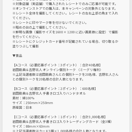
※対象店舗（実店舗）で購入されたレシートでのみご応募が可能です。
※オンラインストアでの購入は、本キャンペーンの対象外となります。
※レシート全体を撮影してください。レシートの左右上部の角まで入れ
てください。
※レシートに印やマーク等を付けないでください。
※暗めの台の上で撮影してください。
※鮮明な画像（撮影サイズを1600 × 1200 に近い画素数に設定）で撮影
を行ってください。
※レシートにクレジットカード番号が記載されている場合、切り取るか
塗りつぶして撮影
▼景品
【Aコース（必要応募ポイント：3ポイント）：合計40名様】
岩田剛典＆吉野北人 オンライン個別トーク 〈ミーグリ権利〉
※上記当選者数は岩田剛典さんとの個別トークを20名様、吉野北人さん
との個別トークを20名様の合計人数となります。
【Bコース（必要応募ポイント：2ポイント）：600名様】
岩田剛典＆吉野北人 手書きロゴ入りハンドタオル
素材：綿100%
サイズ：250mm×250mm
原産国：日本
【Cコース（必要応募ポイント：1ポイント）：合計3,000名様】
岩田剛典＆吉野北人 手書きロゴ入りトレーディングカード（全3種）
サイズ：88mm×63mm
※上記当選者数はカード3種×1,000名様の合計人数となります。