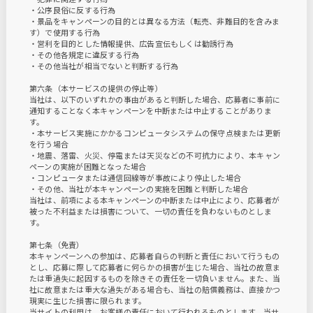
・公序良俗に反する行為
・景品をキャンペーンの目的とは異なる方法（転売、非難目的を含みま
す）で使用する行為
・営利を目的とした情報提供、広告宣伝もしくは勧誘行為
・その他各規定に違反する行為
・その他当社が相当でないと判断する行為
第六条（本サービスの提供の停止等）
当社は、以下のいずれかの事由があると判断した場合、応募者に事前に
通知することなく本キャンペーンを中断または中止することがありま
す。
・本サービス実施にかかるコンピュータシステムの保守点検または更新
を行う場合
・地震、落雷、火災、停電または天災などの不可抗力により、本キャン
ペーンの実施が困難となった場合
・コンピュータまたは通信回線等が事故により停止した場合
・その他、当社が本キャンペーンの実施を困難と判断した場合
当社は、前項による本キャンペーンの中断または中止により、応募者が
被った不利益または損害について、一切の責任を負わないものとしま
す。
第七条（免責）
本キャンペーンへの参加は、応募者自らの判断と責任において行うもの
とし、応募に際して応募者に何らかの損害が生じた場合、当社の故意ま
たは重過失に起因するものを除きその責任を一切負いません。また、当
社に故意または重大な過失がある場合も、当社の賠償義務は、直接かつ
現実に生じた損害に限られます。
当サイトの利用は、お客様の責任において行われるものとします。当サ