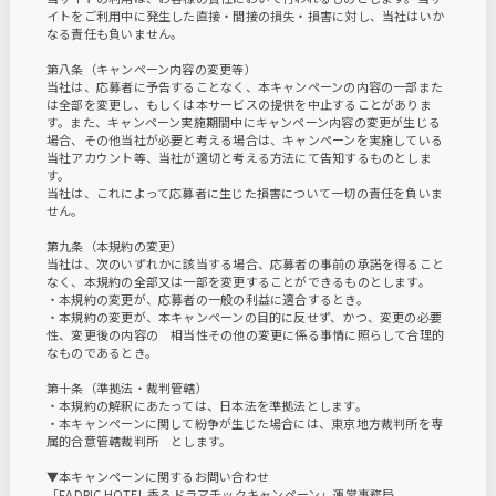
イトをご利用中に発生した直接・間接の損失・損害に対し、当社はいか
なる責任も負いません。
第八条（キャンペーン内容の変更等）
当社は、応募者に予告することなく、本キャンペーンの内容の一部また
は全部を変更し、もしくは本サービスの提供を中止することがありま
す。また、キャンペーン実施期間中にキャンペーン内容の変更が生じる
場合、その他当社が必要と考える場合は、キャンペーンを実施している
当社アカウント等、当社が適切と考える方法にて告知するものとしま
す。
当社は、これによって応募者に生じた損害について一切の責任を負いま
せん。
第九条（本規約の変更）
当社は、次のいずれかに該当する場合、応募者の事前の承諾を得ること
なく、本規約の全部又は一部を変更することができるものとします。
・本規約の変更が、応募者の一般の利益に適合するとき。
・本規約の変更が、本キャンペーンの目的に反せず、かつ、変更の必要
性、変更後の内容の 相当性その他の変更に係る事情に照らして合理的
なものであるとき。
第十条（準拠法・裁判管轄）
・本規約の解釈にあたっては、日本法を準拠法とします。
・本キャンペーンに関して紛争が生じた場合には、東京地方裁判所を専
属的合意管轄裁判所 とします。
▼本キャンペーンに関するお問い合わせ
「FADRIC HOTEL 香るドラマチックキャンペーン」運営事務局