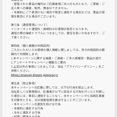
・受領された景品の権利はご応募者様ご本人のものとなり、ご家族・ご
友人等への譲渡、転売、換金はできません。
・本規約にご了承頂けない場合や規定に違反する場合などは、景品の受
領を無効とする場合がございます。
第三条（通信環境について）
インターネット通信料・接続料はお客様の負担となります。
通信の際の接続トラブルにつきましては、責任を負いかねますので、ご
了承ください。
第四条（個人情報の利用目的）
ご入力いただいたお客様の個人情報に関しましては、次の利用目的の範
囲内で利用致します。
1.本キャンペーンに関する抽選・ご連絡・ご本人様確認・景品の送付
2.アンケートやキャンペーン情報のご案内
3.上記以外の事項につきましては、当社「プライバシーポリシー」をご
参照ください。
https://maison-bloom.jp/privacy/
第五条（禁止事項）
本キャンペーンへの応募に際しては、以下の行為を禁止します。
当社若しくは事務局は、応募者が以下に該当する行為を行ったと判断し
た場合には、事前に通知することなく、本キャンペーンから当該応募者
を対象外とする、又は損害賠償を請求することがございます。
・本キャンペーンの運営を妨げる行為
・本規約に違反する行為
・法令に違反する行為
・犯罪に関連する行為