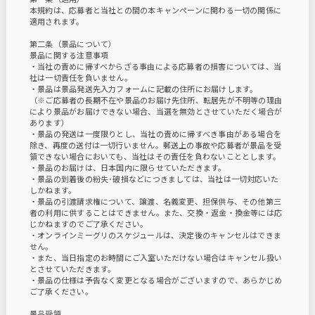
本規約は、応募者と当社との間の本キャンペーンに関わる一切の関係に
適用されます。
第二条（景品について）
景品に関する注意事項
・当社の責めに帰すべからざる事由による応募者の損害については、当
社は一切責任を負いません。
・景品は景品発送先入力フォームに記載の住所にお届けします。
（※ご応募者の長期不在や景品のお届け先住所、転居先が不明等の理由
により景品がお届けできない場合、当選を無効とさせていただく場合が
あります）
・景品の発送は一度限りとし、当社の責めに帰すべき事由がある場合を
除き、再度の送付は一切行いません。郵送上の事故や応募者が景品を受
領できない場合においても、当社はその責任を負わないこととします。
・景品のお届けは、日本国内に限らせていただきます。
・景品の到着後の紛失･破損などにつきましては、当社は一切対応いた
しかねます。
・景品の引渡請求権について、譲渡、名義変更、担保供与、その他第三
者の利用に供することはできません。また、交換・返金・換金等には応
じかねますのでご了承ください。
・オンラインミーグリのスケジュールは、決定後のキャンセルはできま
せん。
・また、当日指定のお時間にご入室いただけない場合はキャンセル扱い
とさせていただきます。
・景品の仕様は予告なく変更となる場合がございますので、あらかじめ
ご了承ください。
景品受領