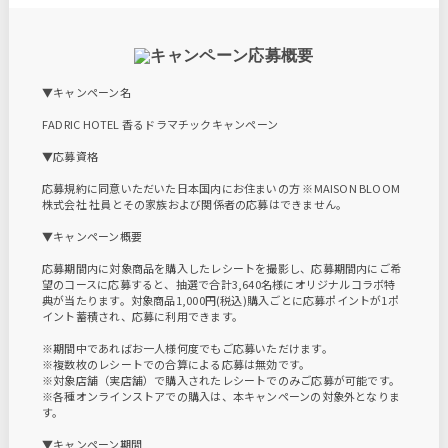
▼キャンペーン名
FADRIC HOTEL 香るドラマチックキャンペーン
▼応募資格
応募規約に同意いただいた日本国内にお住まいの方 ※MAISON BLOOM
株式会社 社員とその家族および関係者の応募はできません。
▼キャンペーン概要
応募期間内に対象商品を購入したレシートを撮影し、応募期間内にご希
望のコースに応募すると、抽選で合計3,640名様にオリジナルコラボ特
典が当たります。対象商品1,000円(税込)購入ごとに応募ポイントが1ポ
イント蓄積され、応募に利用できます。
※期間中であればお一人様何度でもご応募いただけます。
※複数枚のレシートでの合算による応募は無効です。
※対象店舗（実店舗）で購入されたレシートでのみご応募が可能です。
※各種オンラインストアでの購入は、本キャンペーンの対象外となりま
す。
▼キャンペーン期間