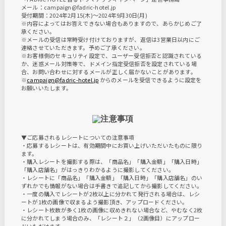
メール：campaign@fadric-hotel.jp
受付期間：2024年2月15(木)〜2024年9月30日(月)
※内容によってはお答えできない場合もありますので、あらかじめご了
承ください。
※メールの受信は常時受け付けておりますが、返信は3営業日以内にご
連絡させていただきます。予めご了承ください。
※お客様側のセキュリティ設定で、ユーザー受信拒否と認識されている
か、迷惑メール対策等で、ドメイン指定受信拒否を設定されている場
合、お問い合わせに対するメールが正しく届かないことがあります。
※
campaign@fadric-hotel.jp
からのメールを受信できるように設定を
お願いいたします。
▼ご応募されるレシートについての注意事項
・応募するレシートは、有効期間中にお買い上げいただいたものに限り
ます。
・購入レシートを撮影する際は、「商品名」「購入金額」「購入日時」
「購入店舗名」がはっきりわかるように撮影してください。
・レシートに「商品名」「購入金額」「購入日時」「購入店舗名」のい
ずれかでも情報がない場合は手書きで追記してから撮影してください。
・一度の購入でレシートが2枚以上に分かれて発行される場合は、レシ
ートが1枚の画像で収まるよう撮影頂き、アップロードください。
・レシート枚数が多く1枚の画像に収めきれない場合など、やむなく2枚
に分かれてしまう場合のみ、「レシート２」（2画像目）にアップロー